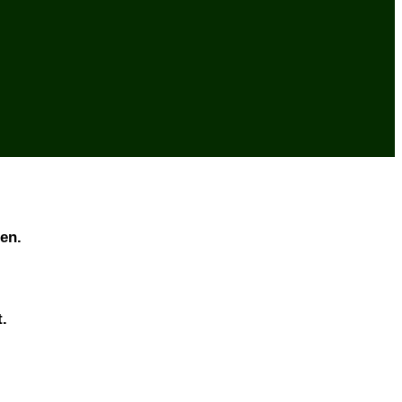
en.
.