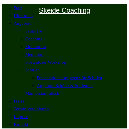
Zum
Start
Skeide Coaching
Inhalt
Über mich
springen
Angebote
Seminare
Coaching
Moderation
Mediation
Kostenloser Workshop
Schulen
Präsentationskompetenz für Schulen
Angebote Schüler & Studenten
Männerstammtisch
Preise
Termin vereinbaren
Impulse
Kontakt