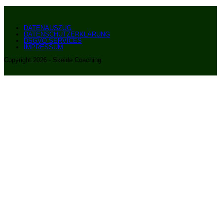
DATENAUSZUG
DATENSCHUTZERKLÄRUNG
DSGVO SERVICES
IMPRESSUM
Copyright 2026 - Skeide Coaching